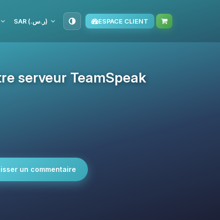
SAR (ر.س.‏)
ESPACE CLIENT
otre serveur TeamSpeak
isser un commentaire