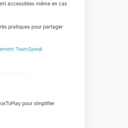
tent accessibles même en cas
très pratiques pour partager
gement TeamSpeak
xToPlay pour simplifier