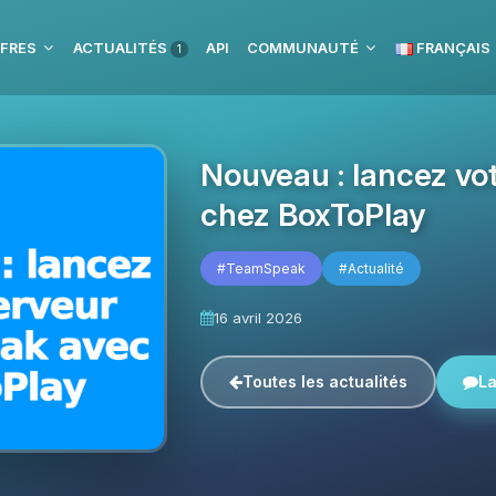
FRES
ACTUALITÉS
API
COMMUNAUTÉ
FRANÇAIS
1
Nouveau : lancez v
chez BoxToPlay
#TeamSpeak
#Actualité
16 avril 2026
Toutes les actualités
La