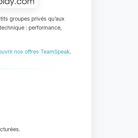
etits groupes privés qu’aux
echnique : performance,
uvrir nos offres TeamSpeak
.
ucturées.