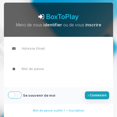
BoxToPlay
Merci de vous
identifier
ou de vous
inscrire
Se souvenir de moi
Connexion
-
Mot de passe oublié ?
Inscription