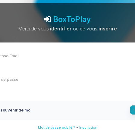
BoxToPlay
Merci de vous
identifier
ou de vous
inscrire
 souvenir de moi
-
Mot de passe oublié ?
Inscription