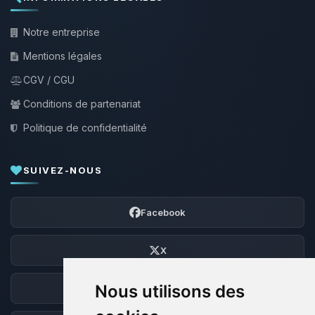
Notre entreprise
Mentions légales
CGV / CGU
Conditions de partenariat
Politique de confidentialité
SUIVEZ-NOUS
Facebook
X
Nous utilisons des
Discord