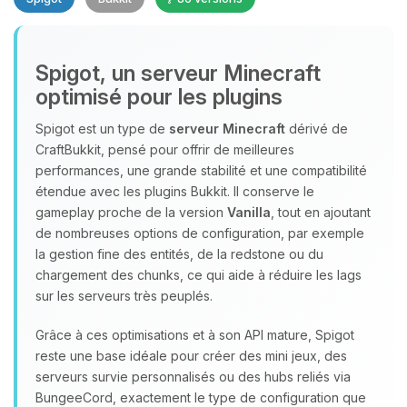
Spigot, un serveur Minecraft
optimisé pour les plugins
Spigot est un type de
serveur Minecraft
dérivé de
CraftBukkit, pensé pour offrir de meilleures
Youpi, enfin quelqu’un pour me
performances, une grande stabilité et une compatibilité
parler ! Moi c’est Choupy, ton petit
étendue avec les plugins Bukkit. Il conserve le
assistant BoxToPlay. Dis-moi ce dont
gameplay proche de la version
Vanilla
, tout en ajoutant
tu as besoin et je vais remuer mes
de nombreuses options de configuration, par exemple
petits circuits pour t’aider.
la gestion fine des entités, de la redstone ou du
06/08/2026 à 18:31
chargement des chunks, ce qui aide à réduire les lags
sur les serveurs très peuplés.
Grâce à ces optimisations et à son API mature, Spigot
reste une base idéale pour créer des mini jeux, des
serveurs survie personnalisés ou des hubs reliés via
BungeeCord, exactement le type de configuration que