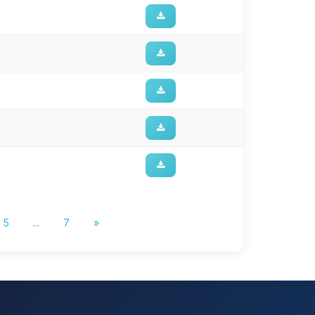
5
...
7
»