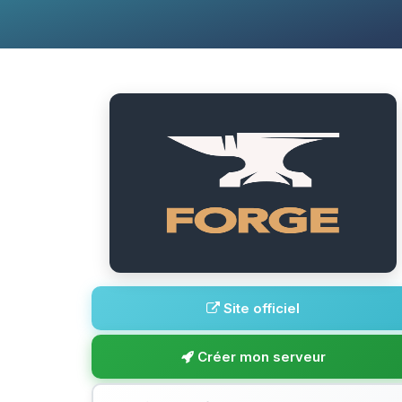
Site officiel
Créer mon serveur