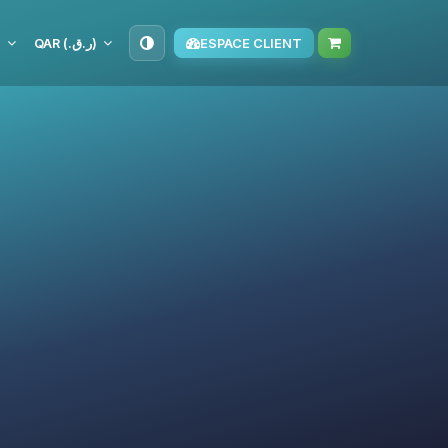
S
QAR (ر.ق.‏)
ESPACE CLIENT