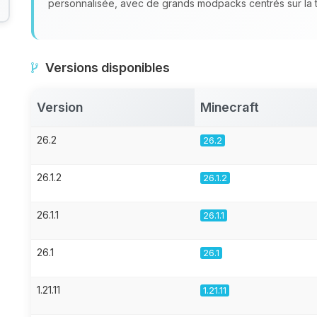
personnalisée, avec de grands modpacks centrés sur la te
Versions disponibles
Version
Minecraft
26.2
26.2
26.1.2
26.1.2
26.1.1
26.1.1
26.1
26.1
1.21.11
1.21.11