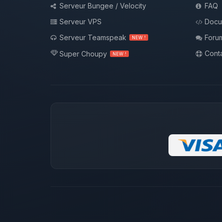
Serveur Bungee / Velocity
FAQ
Serveur VPS
Docu
Serveur Teamspeak
Foru
NEW !
Conta
Super Choupy
NEW !