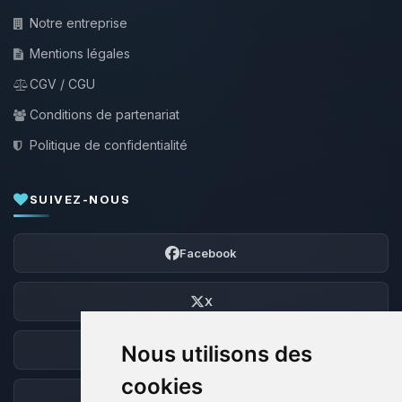
Notre entreprise
Mentions légales
CGV / CGU
Conditions de partenariat
Politique de confidentialité
SUIVEZ-NOUS
Facebook
X
Nous utilisons des
Discord
cookies
Forum