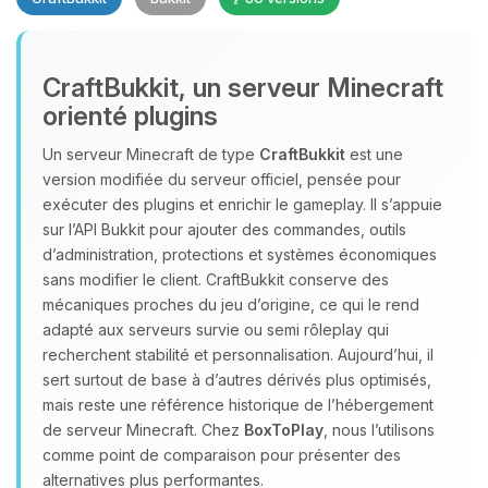
CraftBukkit, un serveur Minecraft
orienté plugins
Un serveur Minecraft de type
CraftBukkit
est une
version modifiée du serveur officiel, pensée pour
Youpi, enfin quelqu’un pour me
exécuter des plugins et enrichir le gameplay. Il s’appuie
parler ! Moi c’est Choupy, ton petit
sur l’API Bukkit pour ajouter des commandes, outils
assistant BoxToPlay. Dis-moi ce dont
d’administration, protections et systèmes économiques
tu as besoin et je vais remuer mes
sans modifier le client. CraftBukkit conserve des
petits circuits pour t’aider.
mécaniques proches du jeu d’origine, ce qui le rend
10/08/2026 à 03:50
adapté aux serveurs survie ou semi rôleplay qui
recherchent stabilité et personnalisation. Aujourd’hui, il
sert surtout de base à d’autres dérivés plus optimisés,
mais reste une référence historique de l’hébergement
de serveur Minecraft. Chez
BoxToPlay
, nous l’utilisons
comme point de comparaison pour présenter des
alternatives plus performantes.