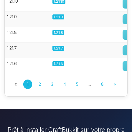
1.21.10
1.21.10
1.21.9
1.21.9
1.21.8
1.21.8
1.21.7
1.21.7
1.21.6
1.21.6
«
1
2
3
4
5
...
8
»
Prêt à installer CraftBukkit sur votre propre