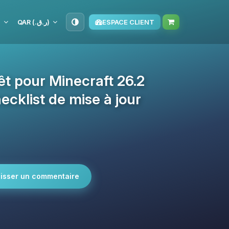
S
QAR (ر.ق.‏)
ESPACE CLIENT
rêt pour Minecraft 26.2
cklist de mise à jour
isser un commentaire