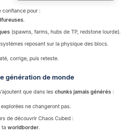
 confiance pour :
ulfureuses
.
ques
(spawns, farms, hubs de TP, redstone lourde).
systèmes reposant sur la physique des blocs.
é, corrige, puis reteste.
lle génération de monde
’ajoutent que dans les
chunks jamais générés
:
 explorées ne changeront pas.
urs de découvrir Chaos Cubed :
 ta
worldborder
.