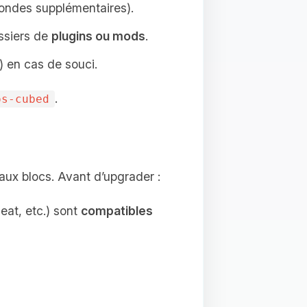
ondes supplémentaires).
ossiers de
plugins ou mods
.
 en cas de souci.
.
os-cubed
x blocs. Avant d’upgrader :
eat, etc.) sont
compatibles