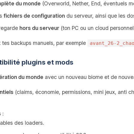
plète du monde
(Overworld, Nether, End, éventuels m
es
fichiers de configuration
du serveur, ainsi que les d
uvegarde
hors du serveur
(ton PC ou un cloud personnel)
t tes backups manuels, par exemple
avant_26-2_cha
ibilité plugins et mods
ération du monde
avec un nouveau biome et de nouveau
ntiels
(claims, économie, permissions, mini jeux, anti ch
s
:
tables des loaders.