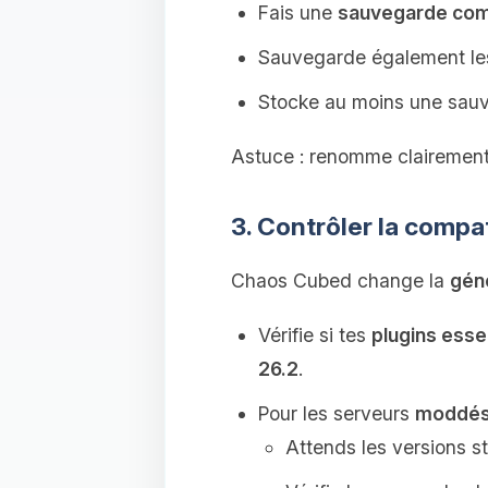
Fais une
sauvegarde com
Sauvegarde également l
Stocke au moins une sa
Astuce : renomme clairemen
3. Contrôler la compat
Chaos Cubed change la
gén
Vérifie si tes
plugins esse
26.2
.
Pour les serveurs
moddé
Attends les versions s