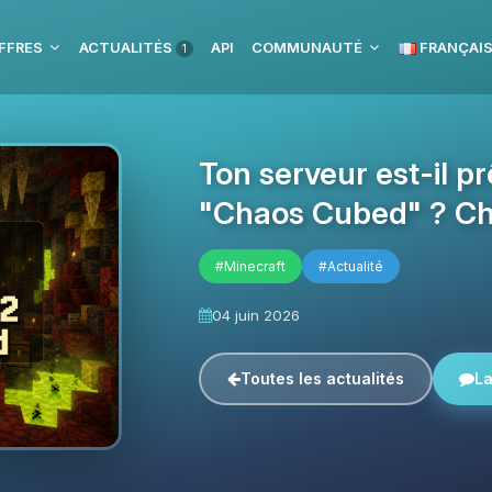
FFRES
ACTUALITÉS
API
COMMUNAUTÉ
FRANÇAI
1
Ton serveur est-il p
"Chaos Cubed" ? Che
#Minecraft
#Actualité
04 juin 2026
Toutes les actualités
La