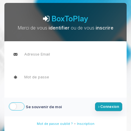
BoxToPlay
Merci de vous
identifier
ou de vous
inscrire
Se souvenir de moi
Connexion
-
Mot de passe oublié ?
Inscription