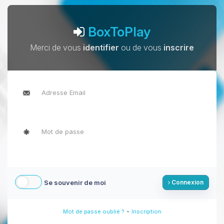
BoxToPlay
Merci de vous
identifier
ou de vous
inscrire
Se souvenir de moi
Connexion
-
Mot de passe oublié ?
Inscription