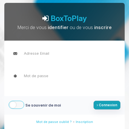
BoxToPlay
Merci de vous
identifier
ou de vous
inscrire
Se souvenir de moi
Connexion
-
Mot de passe oublié ?
Inscription