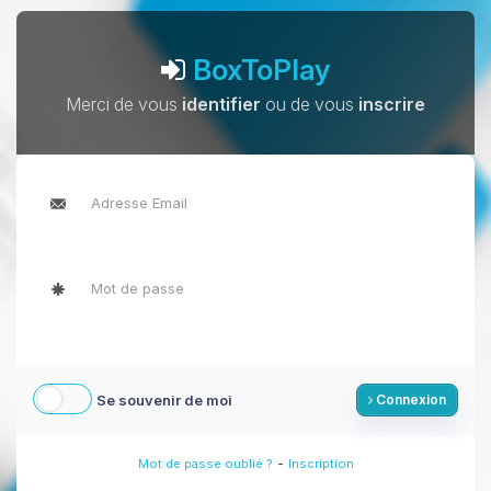
BoxToPlay
Merci de vous
identifier
ou de vous
inscrire
Se souvenir de moi
Connexion
-
Mot de passe oublié ?
Inscription