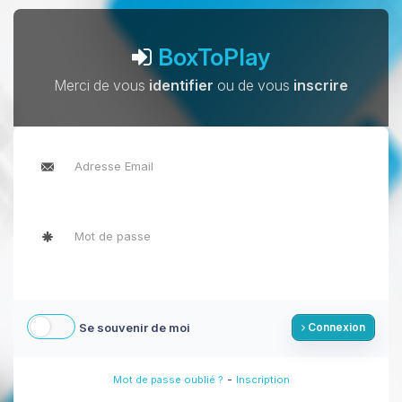
BoxToPlay
Merci de vous
identifier
ou de vous
inscrire
Se souvenir de moi
Connexion
-
Mot de passe oublié ?
Inscription