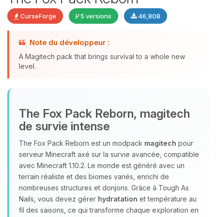
CurseForge
5 versions
46,808
Note du développeur :
A Magitech pack that brings survival to a whole new
Youpi, enfin quelqu’un pour me
level.
parler ! Moi c’est Choupy, ton petit
assistant BoxToPlay. Dis-moi ce dont
tu as besoin et je vais remuer mes
petits circuits pour t’aider.
The Fox Pack Reborn, magitech
09/08/2026 à 05:06
de survie intense
The Fox Pack Reborn est un modpack
magitech
pour
serveur Minecraft axé sur la survie avancée, compatible
avec Minecraft 1.10.2. Le monde est généré avec un
terrain réaliste et des biomes variés, enrichi de
nombreuses structures et donjons. Grâce à Tough As
Nails, vous devez gérer
hydratation
et température au
fil des saisons, ce qui transforme chaque exploration en