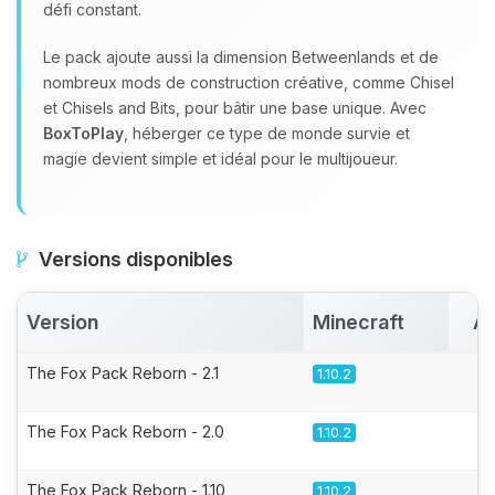
défi constant.
Le pack ajoute aussi la dimension Betweenlands et de
nombreux mods de construction créative, comme Chisel
et Chisels and Bits, pour bâtir une base unique. Avec
BoxToPlay
, héberger ce type de monde survie et
magie devient simple et idéal pour le multijoueur.
Versions disponibles
Version
Minecraft
Ac
The Fox Pack Reborn - 2.1
1.10.2
The Fox Pack Reborn - 2.0
1.10.2
The Fox Pack Reborn - 1.10
1.10.2