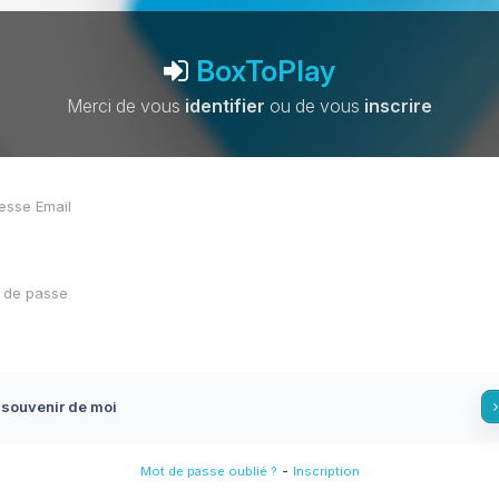
BoxToPlay
Merci de vous
identifier
ou de vous
inscrire
 souvenir de moi
-
Mot de passe oublié ?
Inscription