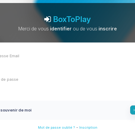
BoxToPlay
Merci de vous
identifier
ou de vous
inscrire
 souvenir de moi
-
Mot de passe oublié ?
Inscription