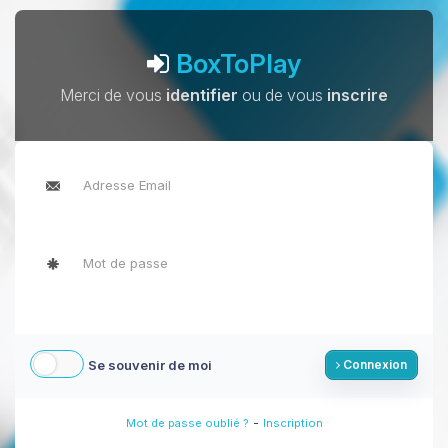
BoxToPlay
Merci de vous
identifier
ou de vous
inscrire
Se souvenir de moi
Connexion
-
Mot de passe oublié ?
Inscription