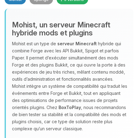
Mohist, un serveur Minecraft
hybride mods et plugins
Youpi, enfin quelqu’un pour me
Mohist est un type de
serveur Minecraft
hybride qui
parler ! Moi c’est Choupy, ton petit
combine Forge avec les API Bukkit, Spigot et parfois
assistant BoxToPlay. Dis-moi ce dont
Paper. Il permet d’exécuter simultanément des mods
tu as besoin et je vais remuer mes
Forge et des plugins Bukkit, ce qui ouvre la porte à des
petits circuits pour t’aider.
expériences de jeu très riches, mêlant contenu moddé,
outils d’administration et fonctionnalités avancées.
08/08/2026 à 09:09
Mohist intègre un système de compatibilité qui traduit les
événements entre Forge et Bukkit, tout en appliquant
des optimisations de performance issues de projets
orientés plugins. Chez
BoxToPlay
, nous recommandons
de bien tester sa stabilité et la compatibilité des mods et
plugins choisis, car ce type de solution reste plus
complexe qu’un serveur classique.