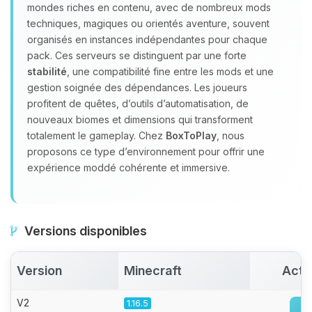
Youpi, enfin quelqu’un pour me
mondes riches en contenu, avec de nombreux mods
parler ! Moi c’est Choupy, ton petit
techniques, magiques ou orientés aventure, souvent
assistant BoxToPlay. Dis-moi ce dont
organisés en instances indépendantes pour chaque
tu as besoin et je vais remuer mes
pack. Ces serveurs se distinguent par une forte
petits circuits pour t’aider.
stabilité
, une compatibilité fine entre les mods et une
07/08/2026 à 19:21
gestion soignée des dépendances. Les joueurs
profitent de quêtes, d’outils d’automatisation, de
nouveaux biomes et dimensions qui transforment
totalement le gameplay. Chez
BoxToPlay
, nous
proposons ce type d’environnement pour offrir une
expérience moddé cohérente et immersive.
Versions disponibles
Version
Minecraft
Acti
V2
1.16.5