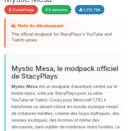
CurseForge
5 versions
1,212,789
Note du développeur :
The official modpack for StacyPlays's YouTube and
Youpi, enfin quelqu’un pour me
Twitch series.
parler ! Moi c’est Choupy, ton petit
assistant BoxToPlay. Dis-moi ce dont
tu as besoin et je vais remuer mes
petits circuits pour t’aider.
Mystic Mesa, le modpack officiel
08/08/2026 à 01:34
de StacyPlays
Mystic Mesa
est un modpack d’aventure centré sur le
biome mesa, créé par StacyPlays pour sa série
YouTube et Twitch. Conçu pour Minecraft 1.7.10, il
transforme ce désert coloré en monde mystique rempli
de créatures inédites, comme des loups mythiques, des
oiseaux exotiques, des licornes et même des
dinosaures, sans oublier de nombreux mobs hostiles. Le