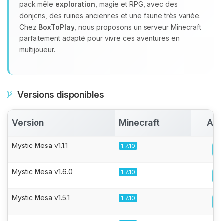
pack mêle
exploration
, magie et RPG, avec des
donjons, des ruines anciennes et une faune très variée.
Chez
BoxToPlay
, nous proposons un serveur Minecraft
parfaitement adapté pour vivre ces aventures en
multijoueur.
Versions disponibles
Version
Minecraft
Act
Mystic Mesa v1.1.1
1.7.10
Mystic Mesa v1.6.0
1.7.10
Mystic Mesa v1.5.1
1.7.10