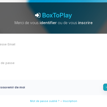
BoxToPlay
Merci de vous
identifier
ou de vous
inscrire
 souvenir de moi
-
Mot de passe oublié ?
Inscription