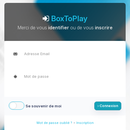
BoxToPlay
Merci de vous
identifier
ou de vous
inscrire
Se souvenir de moi
Connexion
-
Mot de passe oublié ?
Inscription