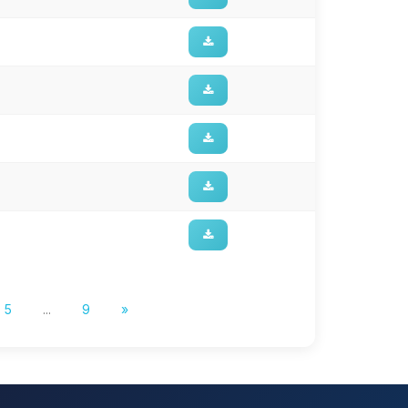
5
...
9
»