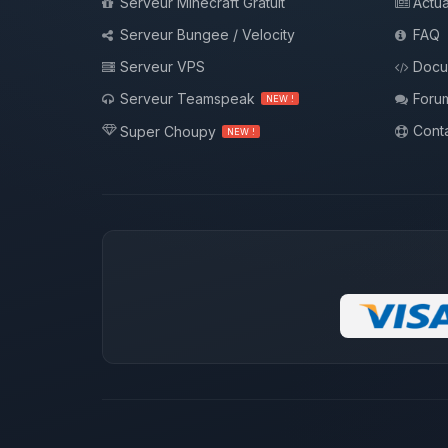
Serveur Minecraft Gratuit
Actua
Serveur Bungee / Velocity
FAQ
Serveur VPS
Docu
Serveur Teamspeak
Foru
NEW !
Conta
Super Choupy
NEW !