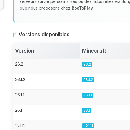
serveurs survie personnalisés ou des hubs reliés via Bu
que nous proposons chez
BoxToPlay
.
Versions disponibles
Version
Minecraft
26.2
26.2
26.1.2
26.1.2
26.1.1
26.1.1
26.1
26.1
1.21.11
1.21.11