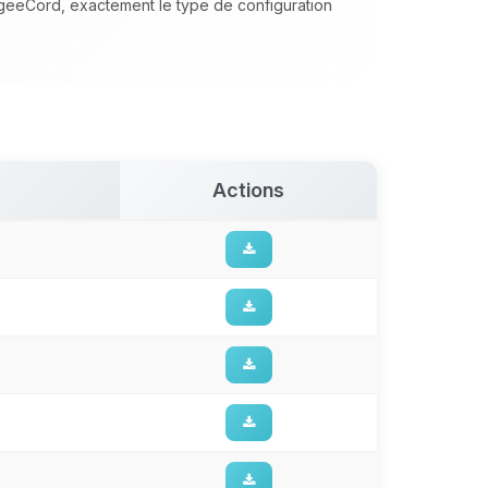
ngeeCord, exactement le type de configuration
Actions