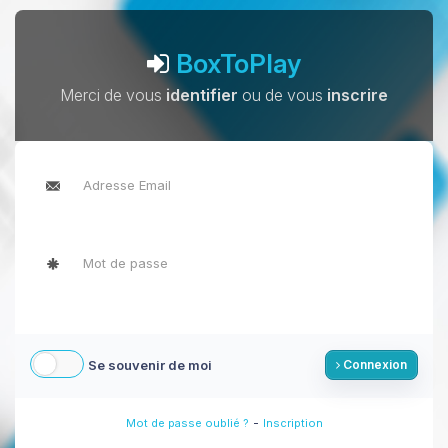
BoxToPlay
Merci de vous
identifier
ou de vous
inscrire
Se souvenir de moi
Connexion
-
Mot de passe oublié ?
Inscription