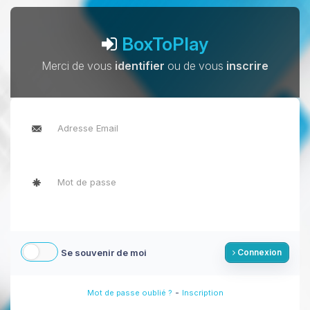
BoxToPlay
Merci de vous
identifier
ou de vous
inscrire
Se souvenir de moi
Connexion
-
Mot de passe oublié ?
Inscription