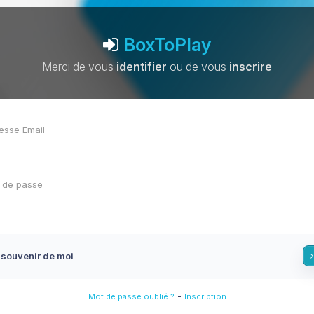
BoxToPlay
Merci de vous
identifier
ou de vous
inscrire
 souvenir de moi
-
Mot de passe oublié ?
Inscription