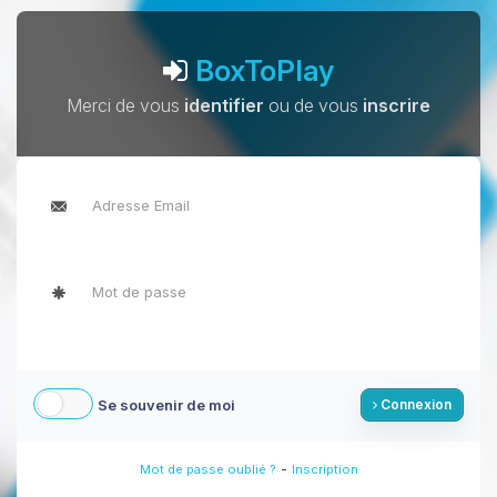
BoxToPlay
Merci de vous
identifier
ou de vous
inscrire
Se souvenir de moi
Connexion
-
Mot de passe oublié ?
Inscription