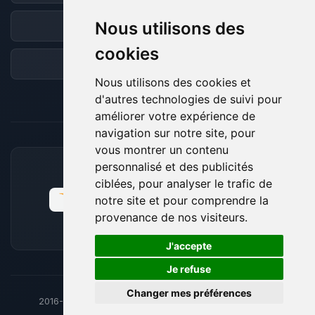
Nous utilisons des
Discord
cookies
Forum
Nous utilisons des cookies et
d'autres technologies de suivi pour
améliorer votre expérience de
navigation sur notre site, pour
vous montrer un contenu
personnalisé et des publicités
MOYENS DE PAIEMENT ACCEPTÉS
ciblées, pour analyser le trafic de
notre site et pour comprendre la
provenance de nos visiteurs.
🍪
J'accepte
Je refuse
Changer mes préférences
2016-26
© BoxToPlay - ByteLogic tous droits réservés