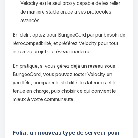
Velocity est le seul proxy capable de les relier
de manière stable grâce à ses protocoles
avancés.
En clair : optez pour BungeeCord par pur besoin de
rétrocompatibilité, et préférez Velocity pour tout
nouveau projet ou réseau moderne.
En pratique, si vous gérez déjà un réseau sous
Youpi, enfin quelqu’un pour me
BungeeCord, vous pouvez tester Velocity en
parler ! Moi c’est Choupy, ton petit
parallèle, comparer la stabilité, les latences et la
assistant BoxToPlay. Dis-moi ce dont
tenue en charge, puis choisir ce qui convient le
tu as besoin et je vais remuer mes
mieux à votre communauté.
petits circuits pour t’aider.
07/08/2026 à 22:16
Folia : un nouveau type de serveur pour