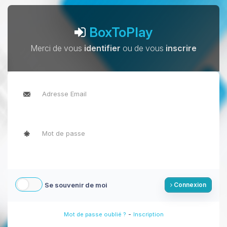
BoxToPlay
Merci de vous
identifier
ou de vous
inscrire
Se souvenir de moi
Connexion
-
Mot de passe oublié ?
Inscription