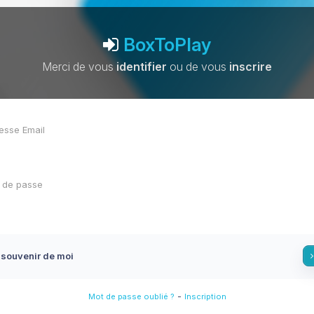
BoxToPlay
Merci de vous
identifier
ou de vous
inscrire
 souvenir de moi
-
Mot de passe oublié ?
Inscription