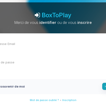
BoxToPlay
Merci de vous
identifier
ou de vous
inscrire
 souvenir de moi
-
Mot de passe oublié ?
Inscription