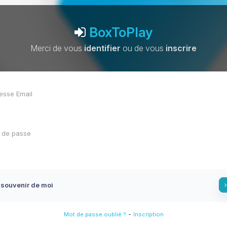
BoxToPlay
Merci de vous
identifier
ou de vous
inscrire
 souvenir de moi
-
Mot de passe oublié ?
Inscription