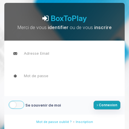
BoxToPlay
Merci de vous
identifier
ou de vous
inscrire
Se souvenir de moi
Connexion
-
Mot de passe oublié ?
Inscription