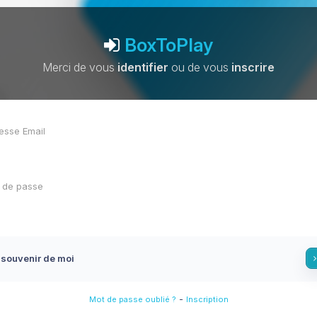
BoxToPlay
Merci de vous
identifier
ou de vous
inscrire
 souvenir de moi
-
Mot de passe oublié ?
Inscription