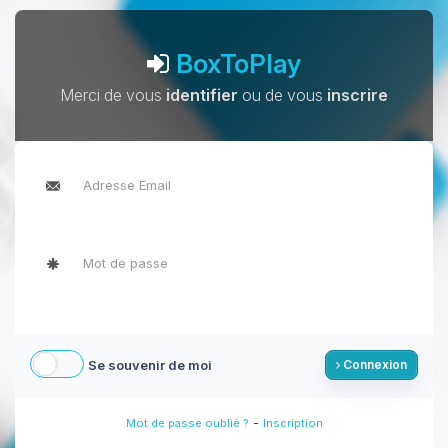
BoxToPlay
Merci de vous
identifier
ou de vous
inscrire
Se souvenir de moi
Connexion
-
Mot de passe oublié ?
Inscription