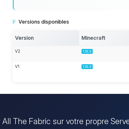
Versions disponibles
Version
Minecraft
V2
1.16.5
V1
1.16.5
er All The Fabric sur votre propre Serv