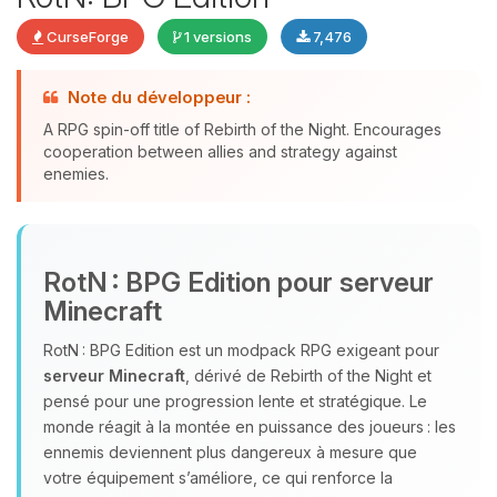
CurseForge
1 versions
7,476
Youpi, enfin quelqu’un pour me
Note du développeur :
parler ! Moi c’est Choupy, ton petit
A RPG spin-off title of Rebirth of the Night. Encourages
assistant BoxToPlay. Dis-moi ce dont
cooperation between allies and strategy against
tu as besoin et je vais remuer mes
enemies.
petits circuits pour t’aider.
07/08/2026 à 17:32
RotN : BPG Edition pour serveur
Minecraft
RotN : BPG Edition est un modpack RPG exigeant pour
serveur Minecraft
, dérivé de Rebirth of the Night et
pensé pour une progression lente et stratégique. Le
monde réagit à la montée en puissance des joueurs : les
ennemis deviennent plus dangereux à mesure que
votre équipement s’améliore, ce qui renforce la