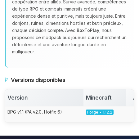
coopération entre alliés. Survie avancée, compétences
de type
RPG
et combats immersifs créent une
expérience dense et punitive, mais toujours juste. Entre
donjons, ruines, dimensions hostiles et butin précieux,
chaque décision compte. Avec
BoxToPlay
, nous
proposons ce modpack aux joueurs qui recherchent un
défi intense et une aventure longue durée en
multijoueur.
Versions disponibles
Version
Minecraft
Ac
BPG v1.1 (PA v2.0, Hotfix 6)
Forge - 1.12.2