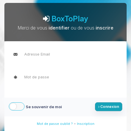
BoxToPlay
Merci de vous
identifier
ou de vous
inscrire
Se souvenir de moi
Connexion
-
Mot de passe oublié ?
Inscription