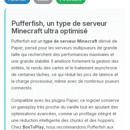
Pufferfish, un type de serveur
Minecraft ultra optimisé
Youpi, enfin quelqu’un pour me
parler ! Moi c’est Choupy, ton petit
Pufferfish est un
type de serveur Minecraft
dérivé de
assistant BoxToPlay. Dis-moi ce dont
Paper, pensé pour les serveurs multijoueurs de grande
tu as besoin et je vais remuer mes
taille qui recherchent des performances maximales et
petits circuits pour t’aider.
une grande stabilité. Il améliore fortement la gestion des
entités, le rendu des cartes et le traitement asynchrone
07/08/2026 à 12:04
de certaines tâches, ce qui réduit les pics de latence et
la charge processeur, même avec de nombreux joueurs
connectés.
Compatible avec les plugins Paper, ce logiciel conserve
un gameplay très proche du vanille tout en ajoutant des
optimisations avancées, comme un profilage intégré et
une réduction intelligente des chunks et des hoppers.
Chez
BoxToPlay
, nous recommandons Pufferfish aux