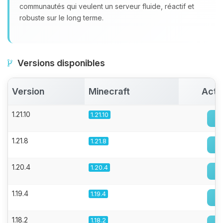
communautés qui veulent un serveur fluide, réactif et
robuste sur le long terme.
Versions disponibles
Version
Minecraft
Acti
1.21.10
1.21.10
1.21.8
1.21.8
1.20.4
1.20.4
1.19.4
1.19.4
1.18.2
1.18.2