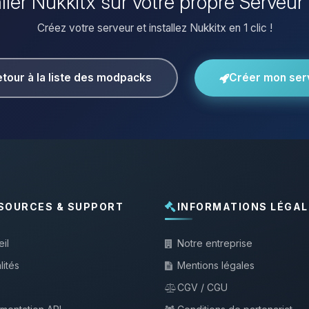
aller Nukkitx sur votre propre Serveur
Créez votre serveur et installez Nukkitx en 1 clic !
tour à la liste des modpacks
Créer mon ser
SOURCES & SUPPORT
INFORMATIONS LÉGAL
il
Notre entreprise
lités
Mentions légales
CGV / CGU