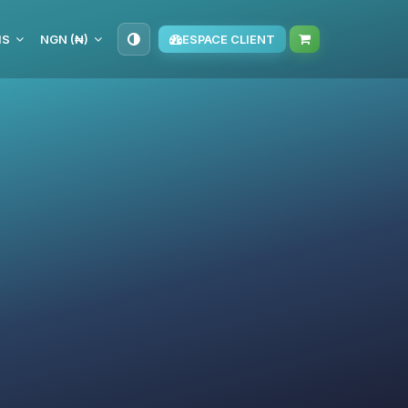
IS
NGN (₦)
ESPACE CLIENT