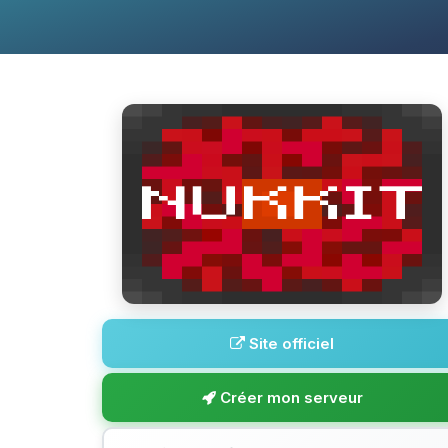
Site officiel
Créer mon serveur