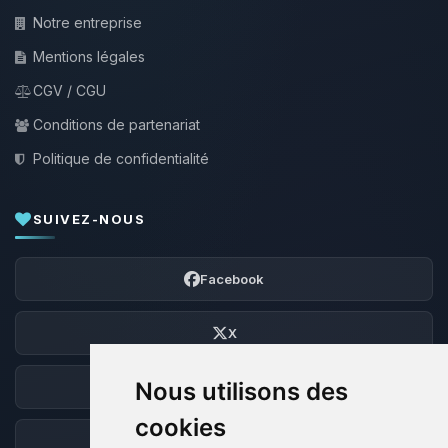
Notre entreprise
Mentions légales
CGV / CGU
Conditions de partenariat
Politique de confidentialité
SUIVEZ-NOUS
Facebook
X
Nous utilisons des
Discord
cookies
Forum