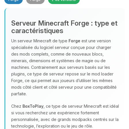
Serveur Minecraft Forge : type et
caractéristiques
Un serveur Minecraft de type
Forge
est une version
spécialisée du logiciel serveur conçue pour charger
Youpi, enfin quelqu’un pour me
des mods complets, comme de nouveaux blocs,
parler ! Moi c’est Choupy, ton petit
minerais, dimensions et systèmes de magie ou de
assistant BoxToPlay. Dis-moi ce dont
machines. Contrairement aux serveurs basés sur les
tu as besoin et je vais remuer mes
plugins, ce type de serveur repose sur le mod loader
petits circuits pour t’aider.
Forge, ce qui permet aux joueurs d’utiliser les mêmes
08/08/2026 à 11:36
mods côté client et côté serveur pour une compatibilité
parfaite.
Chez
BoxToPlay
, ce type de serveur Minecraft est idéal
si vous recherchez une expérience fortement
personnalisée, avec de grands modpacks centrés sur la
technologie, l’exploration ou le jeu de rôle.