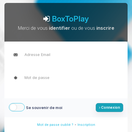
BoxToPlay
Merci de vous
identifier
ou de vous
inscrire
Se souvenir de moi
Connexion
-
Mot de passe oublié ?
Inscription