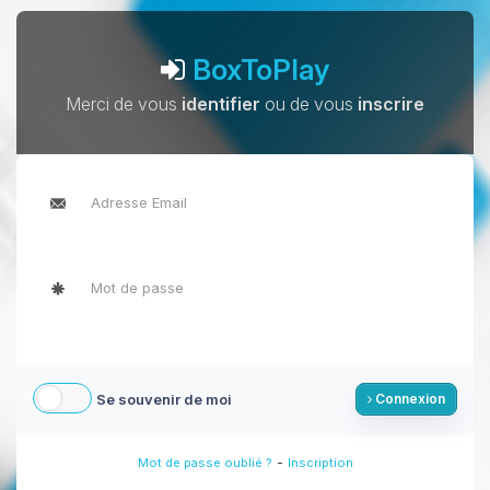
BoxToPlay
Merci de vous
identifier
ou de vous
inscrire
Se souvenir de moi
Connexion
-
Mot de passe oublié ?
Inscription