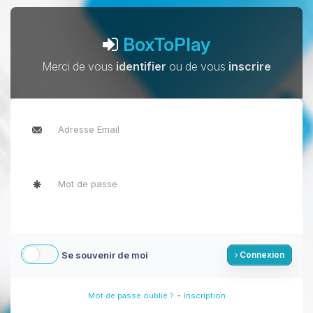
BoxToPlay
Merci de vous
identifier
ou de vous
inscrire
Se souvenir de moi
Connexion
-
Mot de passe oublié ?
Inscription