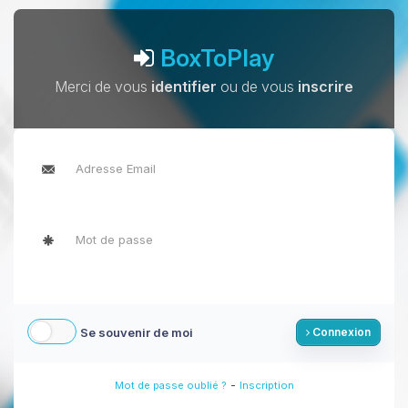
BoxToPlay
Merci de vous
identifier
ou de vous
inscrire
Se souvenir de moi
Connexion
-
Mot de passe oublié ?
Inscription