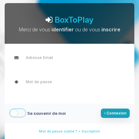
BoxToPlay
Merci de vous
identifier
ou de vous
inscrire
Se souvenir de moi
Connexion
-
Mot de passe oublié ?
Inscription