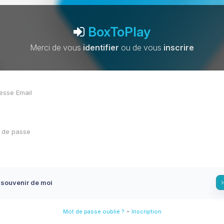
BoxToPlay
Merci de vous
identifier
ou de vous
inscrire
 souvenir de moi
-
Mot de passe oublié ?
Inscription