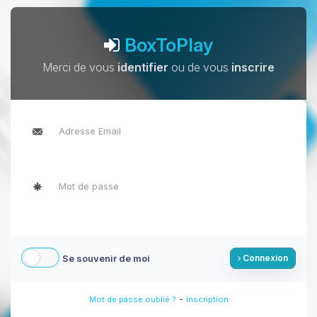
BoxToPlay
Merci de vous
identifier
ou de vous
inscrire
Se souvenir de moi
Connexion
-
Mot de passe oublié ?
Inscription