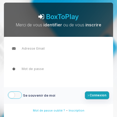
BoxToPlay
Merci de vous
identifier
ou de vous
inscrire
Se souvenir de moi
Connexion
-
Mot de passe oublié ?
Inscription