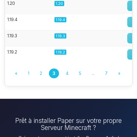
1.20
1.20
1.19.4
1.19.4
1.19.3
1.19.3
1.19.2
1.19.2
«
1
2
3
4
5
...
7
»
Prêt à installer Paper sur votre propre
Serveur Minecraft ?