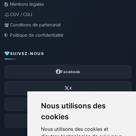
Mentions légales
CGV / CGU
Conditions de partenariat
Politique de confidentialité
SUIVEZ-NOUS
Facebook
X
Nous utilisons des
Discord
cookies
Forum
Nous utilisons des cookies et