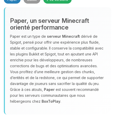
Paper, un serveur Minecraft
orienté performance
Paper est un type de
serveur Minecraft
dérivé de
Youpi, enfin quelqu’un pour me
Spigot, pensé pour offrir une expérience plus fluide,
parler ! Moi c’est Choupy, ton petit
stable et configurable. Il conserve la compatibilité avec
assistant BoxToPlay. Dis-moi ce dont
les plugins Bukkit et Spigot, tout en ajoutant une API
tu as besoin et je vais remuer mes
enrichie pour les développeurs, de nombreuses
petits circuits pour t’aider.
corrections de bugs et des optimisations avancées.
Vous profitez d’une meilleure gestion des chunks,
07/08/2026 à 02:43
d’entités et de la redstone, ce qui permet de supporter
davantage de joueurs sans sacrifier la qualité du jeu.
Grâce à ces atouts,
Paper
est souvent recommandé
pour les serveurs communautaires que nous
hébergeons chez
BoxToPlay
.