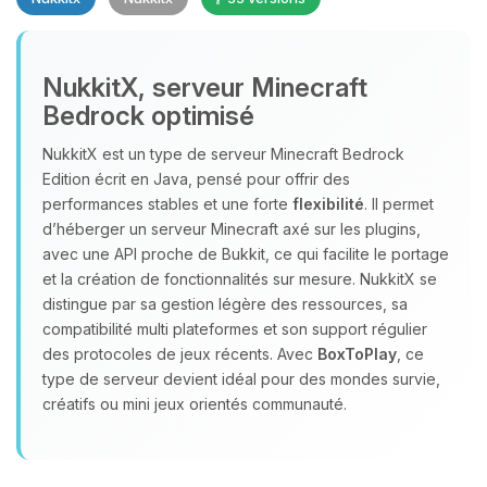
NukkitX, serveur Minecraft
Bedrock optimisé
NukkitX est un type de serveur Minecraft Bedrock
Youpi, enfin quelqu’un pour me
Edition écrit en Java, pensé pour offrir des
parler ! Moi c’est Choupy, ton petit
performances stables et une forte
flexibilité
. Il permet
assistant BoxToPlay. Dis-moi ce dont
d’héberger un serveur Minecraft axé sur les plugins,
tu as besoin et je vais remuer mes
avec une API proche de Bukkit, ce qui facilite le portage
petits circuits pour t’aider.
et la création de fonctionnalités sur mesure. NukkitX se
08/08/2026 à 01:40
distingue par sa gestion légère des ressources, sa
compatibilité multi plateformes et son support régulier
des protocoles de jeux récents. Avec
BoxToPlay
, ce
type de serveur devient idéal pour des mondes survie,
créatifs ou mini jeux orientés communauté.