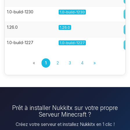
1.0-build-1230
1.0-build-1230
1.26.0
1.26.0
1.0-build-1227
1.0-build-1227
«
1
2
3
4
»
Prêt à installer Nukkitx sur votre propre
Serveur Minecraft ?
Créez votre serveur et installez Nukkitx en 1 clic !