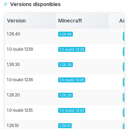
Versions disponibles
Version
Minecraft
Act
1.26.40
1.26.40
1.0-build-1239
1.0-build-1239
1.26.30
1.26.30
1.0-build-1236
1.0-build-1236
1.26.20
1.26.20
1.0-build-1235
1.0-build-1235
1.26.10
1.26.10