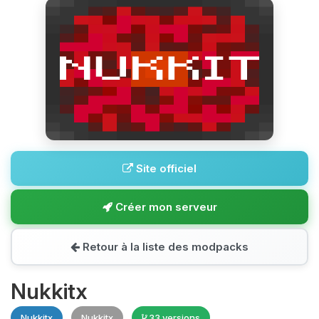
Site officiel
Créer mon serveur
Retour à la liste des modpacks
Nukkitx
Nukkitx
Nukkitx
33 versions